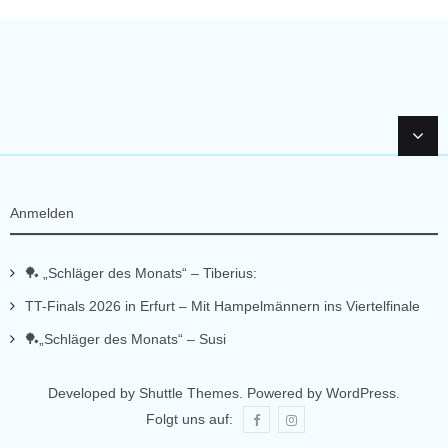
t
n
u
g
A
n
n
g
s
e
i
Anmelden
n
c
S
h
🏓 „Schläger des Monats“ – Tiberius:
TT-Finals 2026 in Erfurt – Mit Hampelmännern ins Viertelfinale
t
u
🏓„Schläger des Monats“ – Susi
e
c
n
Developed by
Shuttle Themes
. Powered by
WordPress
.
h
-
Folgt uns auf:
e