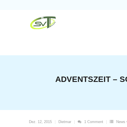
Skip
to
content
ADVENTSZEIT – S
Dez. 12, 2015
Dietmar
1
Comment
News 