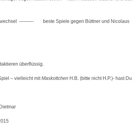
gerwechsel ——— beste Spiele gegen Büttner und Nicolaus
aktieren überflüssig.
iel – vielleicht mit
Maskottchen
H.B. (bitte nicht H.P.)- hast D
 Dietmar
2015