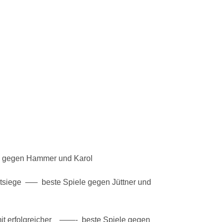
le gegen Hammer und Karol
astsiege —– beste Spiele gegen Jüttner und
amit erfolgreicher ——- beste Spiele gegen