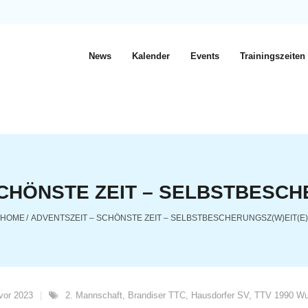
News
Kalender
Events
Trainingszeiten
CHÖNSTE ZEIT – SELBSTBESCH
HOME
/
ADVENTSZEIT – SCHÖNSTE ZEIT – SELBSTBESCHERUNGSZ(W)EIT(E)
vor 2023
2. Mannschaft
,
Brandiser TTC
,
Hausdorfer SV
,
TTV 1990 Wu