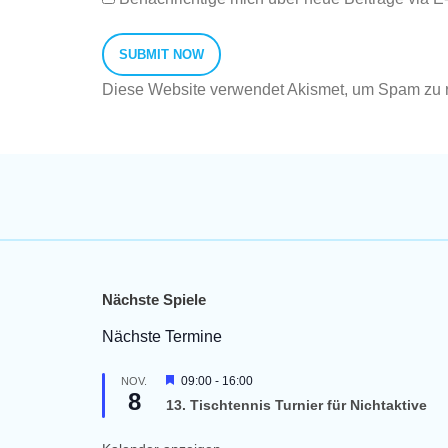
Diese Website verwendet Akismet, um Spam zu 
Nächste Spiele
Nächste Termine
H
09:00
-
16:00
NOV.
8
e
13. Tischtennis Turnier für Nichtaktive
r
v
o