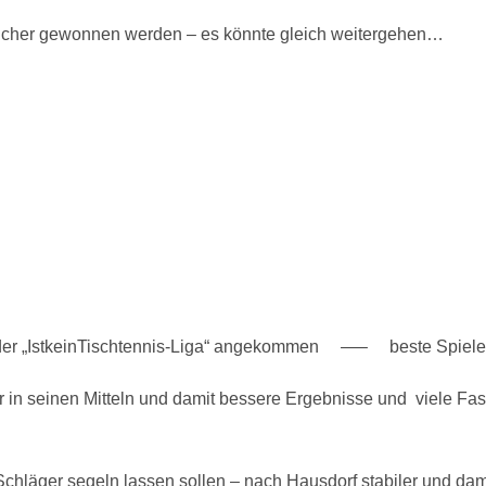
 sicher gewonnen werden – es könnte gleich weitergehen…
t in der „IstkeinTischtennis-Liga“ angekommen —– beste Spie
er in seinen Mitteln und damit bessere Ergebnisse und viele F
Schläger segeln lassen sollen – nach Hausdorf stabiler und d