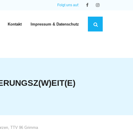
Folgt uns auf:
Kontakt
Impressum & Datenschutz
ERUNGSZ(W)EIT(E)
rzen
,
TTV 96 Grimma