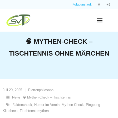
Skip
Folgt uns auf:
to
content
🧠 MYTHEN-CHECK –
TISCHTENNIS OHNE MÄRCHEN
Juli 29, 2025
Plattenphilosoph
News
,
🧠 Mythen-Check – Tischtennis
Faktencheck
,
Humor im Verein
,
Mythen-Check
,
Pingpong-
Klischees
,
Tischtennismythen