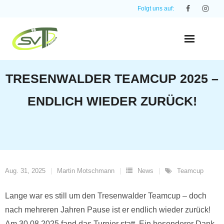
Skip
Folgt uns auf:
to
content
TRESENWALDER TEAMCUP 2025 –
ENDLICH WIEDER ZURÜCK!
Aug. 31, 2025
Martin Motschmann
News
Teamcup
Lange war es still um den Tresenwalder Teamcup – doch
nach mehreren Jahren Pause ist er endlich wieder zurück!
Am 30.08.2025 fand das Turnier statt. Ein besonderer Dank