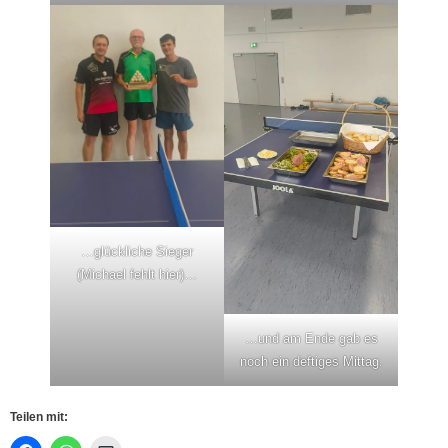
…glückliche Sieger
(Michael fehlt hier)…
…und am Ende gab es
noch ein deftiges Mittag.
Teilen mit: