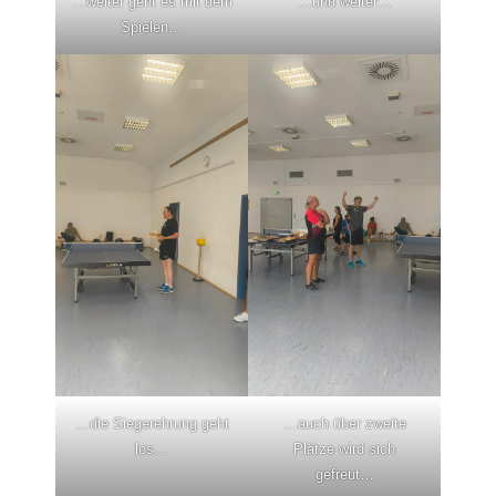
…weiter geht es mit dem
…und weiter…
Spielen…
…die Siegerehrung geht
…auch über zweite
los…
Plätze wird sich
gefreut…