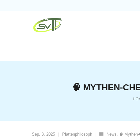
Skip
to
content
🧠 MYTHEN-CHE
HO
Sep. 3, 2025
Plattenphilosoph
News
,
🧠 Mythen-