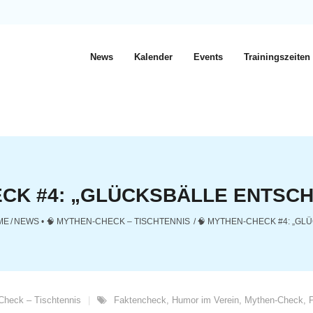
News
Kalender
Events
Trainingszeiten
CK #4: „GLÜCKSBÄLLE ENTSCH
ME
/
NEWS
•
🧠 MYTHEN-CHECK – TISCHTENNIS
/
🧠 MYTHEN-CHECK #4: „GL
Check – Tischtennis
Faktencheck
,
Humor im Verein
,
Mythen-Check
,