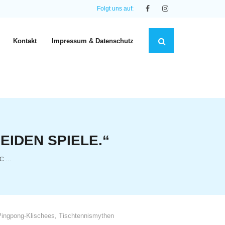
Folgt uns auf:
Kontakt
Impressum & Datenschutz
EIDEN SPIELE.“
ÜC …
Pingpong-Klischees
,
Tischtennismythen