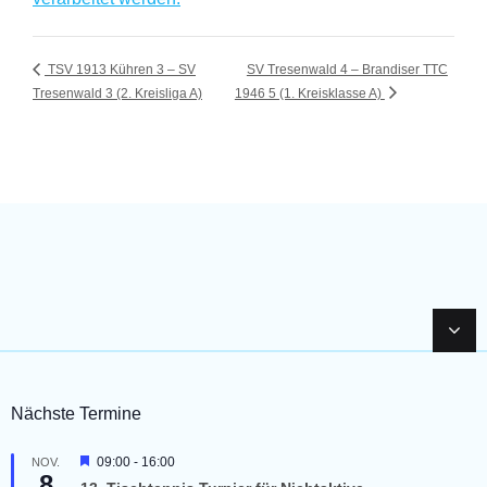
TSV 1913 Kühren 3 – SV
SV Tresenwald 4 – Brandiser TTC
Tresenwald 3 (2. Kreisliga A)
1946 5 (1. Kreisklasse A)
Nächste Termine
H
09:00
-
16:00
NOV.
8
e