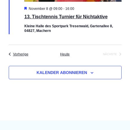
s
H
e
November 8 @ 09:00
-
16:00
e
i
13. Tischtennis Turnier für Nichtaktive
r
n
v
c
Kleine Halle des Sportpark Tresenwald, Gartenallee 8,
o
04827, Machern
r
S
h
g
e
t
h
u
o
Veranstaltungen
Vorherige
Heute
NÄCHSTE
b
e
VERANSTALT
c
e
n
n
h
KALENDER ABONNIEREN
-
e
N
u
a
v
n
i
d
g