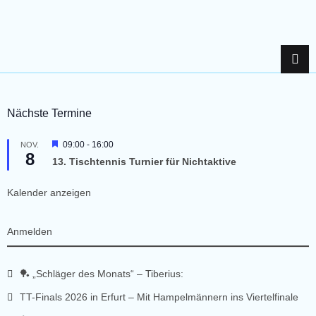
A
a
n
t
s
i
o
i
Nächste Termine
n
c
H
09:00
-
16:00
NOV.
8
e
h
13. Tischtennis Turnier für Nichtaktive
r
v
o
t
Kalender anzeigen
r
g
e
e
Anmelden
h
o
n
b
e
🏓 „Schläger des Monats“ – Tiberius:
n
,
TT-Finals 2026 in Erfurt – Mit Hampelmännern ins Viertelfinale
N