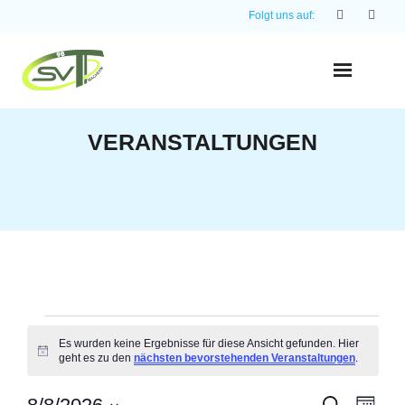
Skip
Folgt uns auf:
to
content
VERANSTALTUNGEN
Veranstaltungen
Es wurden keine Ergebnisse für diese Ansicht gefunden. Hier
H
geht es zu den
nächsten bevorstehenden Veranstaltungen
.
i
n
w
S