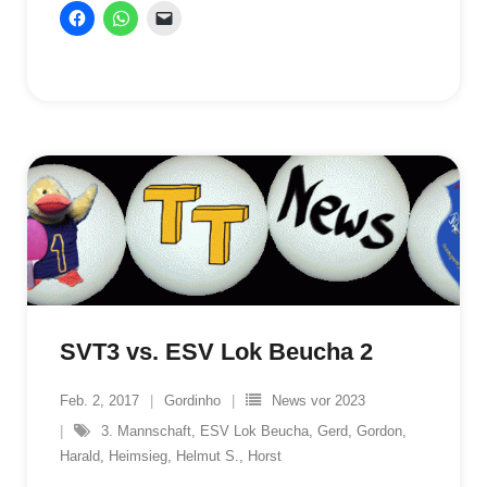
SVT3 vs. ESV Lok Beucha 2
Feb. 2, 2017
Gordinho
News vor 2023
3. Mannschaft
,
ESV Lok Beucha
,
Gerd
,
Gordon
,
Harald
,
Heimsieg
,
Helmut S.
,
Horst