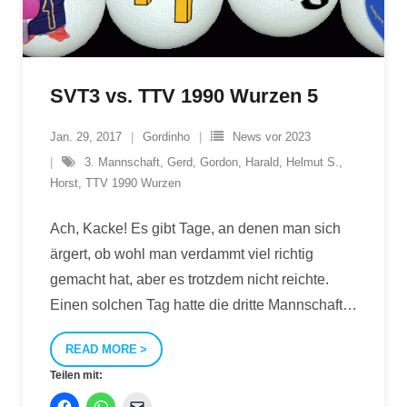
SVT3 vs. TTV 1990 Wurzen 5
Jan. 29, 2017
Gordinho
News vor 2023
3. Mannschaft
,
Gerd
,
Gordon
,
Harald
,
Helmut S.
,
Horst
,
TTV 1990 Wurzen
Ach, Kacke! Es gibt Tage, an denen man sich
ärgert, ob wohl man verdammt viel richtig
gemacht hat, aber es trotzdem nicht reichte.
Einen solchen Tag hatte die dritte Mannschaft
…
READ MORE
Teilen mit: