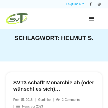
Skip
Folgt uns auf:
to
content
SCHLAGWORT:
HELMUT S.
SVT3 schafft Monarchie ab (oder
wünscht es sich)…
Feb. 15, 2018
Gordinho
2
Comments
News vor 2023