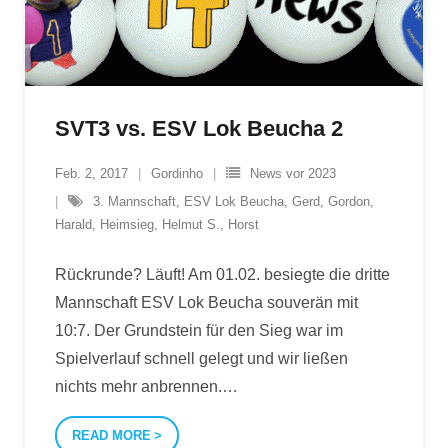
SVT3 vs. ESV Lok Beucha 2
Feb. 2, 2017
Gordinho
News vor 2023
3. Mannschaft
,
ESV Lok Beucha
,
Gerd
,
Gordon
,
Harald
,
Heimsieg
,
Helmut S.
,
Horst
Rückrunde? Läuft! Am 01.02. besiegte die dritte
Mannschaft ESV Lok Beucha souverän mit
10:7. Der Grundstein für den Sieg war im
Spielverlauf schnell gelegt und wir ließen
nichts mehr anbrennen.
…
READ MORE