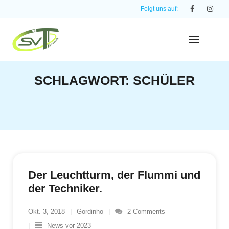
Skip
Folgt uns auf:
to
content
SCHLAGWORT:
SCHÜLER
Der Leuchtturm, der Flummi und
der Techniker.
Okt. 3, 2018
Gordinho
2
Comments
News vor 2023