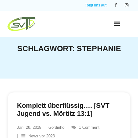
Skip
Folgt uns auf:
to
content
SCHLAGWORT:
STEPHANIE
Komplett überflüssig…. [SVT
Jugend vs. Mörtitz 13:1]
Jan. 28, 2019
Gordinho
1
Comment
News vor 2023