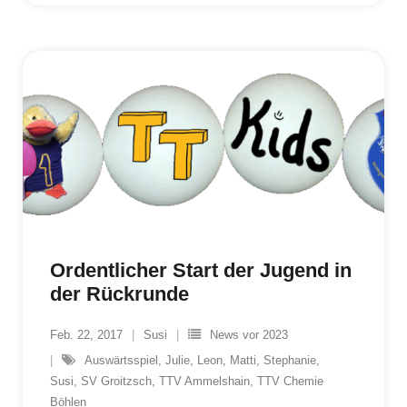
Ordentlicher Start der Jugend in
der Rückrunde
Feb. 22, 2017
Susi
News vor 2023
Auswärtsspiel
,
Julie
,
Leon
,
Matti
,
Stephanie
,
Susi
,
SV Groitzsch
,
TTV Ammelshain
,
TTV Chemie
Böhlen